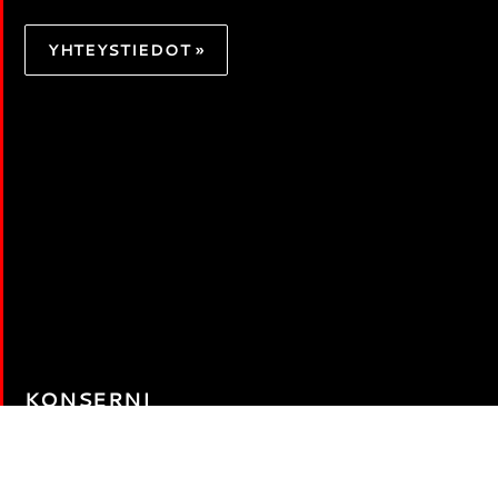
YHTEYSTIEDOT »
KONSERNI
Kuulumme perheomisteiseen Nurmi-Yhtiöt -konserniin.
Nurmi Kiinteistöt