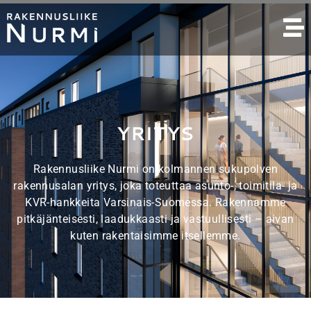
YRITYS
YRITYS
Rakennusliike Nurmi on kolmannen sukupolven
rakennusalan yritys, joka toteuttaa asunto-, toimitila- ja
KVR-hankkeita Varsinais-Suomessa. Rakennamme
pitkäjänteisesti, laadukkaasti ja vastuullisesti – aivan
kuten rakentaisimme itsellemme.