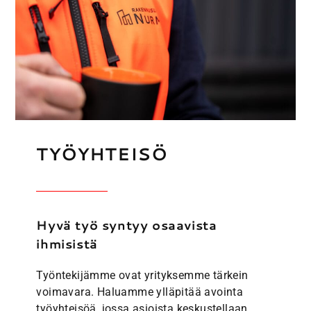
TYÖYHTEISÖ
Hyvä työ syntyy osaavista
ihmisistä
Työntekijämme ovat yrityksemme tärkein
voimavara. Haluamme ylläpitää avointa
työyhteisöä, jossa asioista keskustellaan